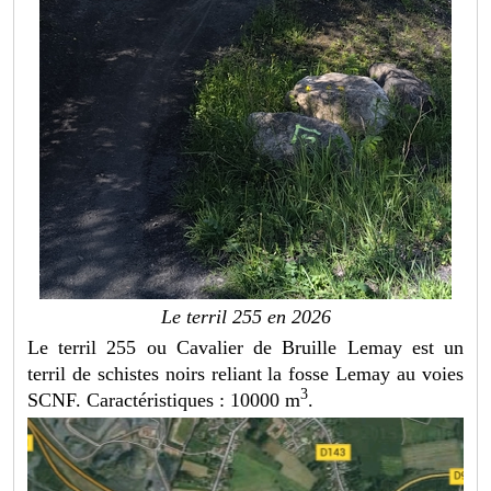
Le terril 255 en 2026
Le terril 255 ou Cavalier de Bruille Lemay est un
terril de schistes noirs reliant la fosse Lemay au voies
3
SCNF. Caractéristiques : 10000 m
.