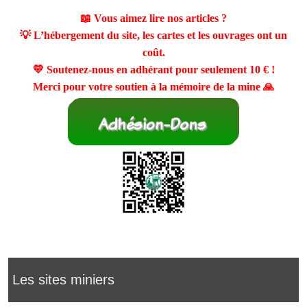
📖 Vous aimez lire nos articles ?
💡 L’hébergement du site, les cartes et les ouvrages ont un
coût.
💛 Soutenez-nous en adhérant pour seulement
10 €
!
Merci pour votre soutien à la mémoire de la mine 🙏
Les sites miniers