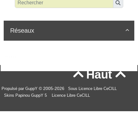
Réseaux

Haut


© 2005-2026
Propulsé par GuppY
Sous Licence Libre CeCILL
Skins Papinou GuppY 5
Licence Libre CeCILL