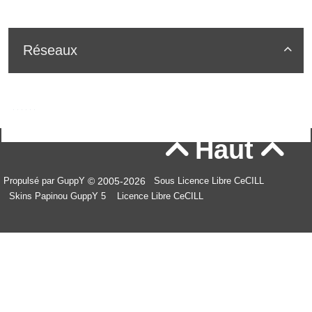
Réseaux

Haut


© 2005-2026
Propulsé par GuppY
Sous Licence Libre CeCILL
Skins Papinou GuppY 5
Licence Libre CeCILL