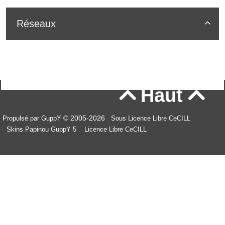
Réseaux

Haut


© 2005-2026
Propulsé par GuppY
Sous Licence Libre CeCILL
Skins Papinou GuppY 5
Licence Libre CeCILL