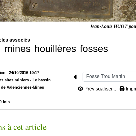
Jean-Louis HUOT po
clés associés
n
mines
houillères
fosses
ion :
24/10/2016 10:17
es sites miniers -
Le bassin
de Valenciennes-
Mines
Prévisualiser...
Impri
0 fois
s à cet article