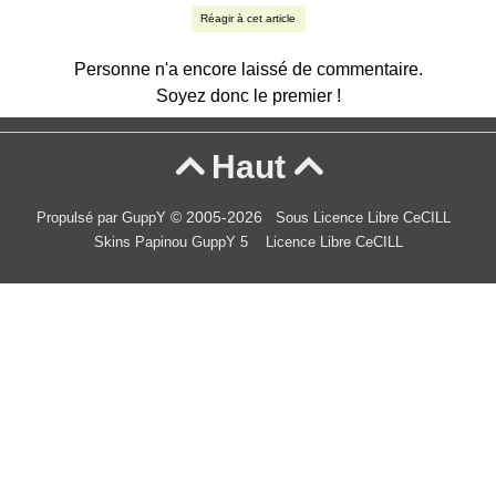
Réagir à cet article
Personne n'a encore laissé de commentaire.
Soyez donc le premier !
Haut


© 2005-2026
Propulsé par GuppY
Sous Licence Libre CeCILL
Skins Papinou GuppY 5
Licence Libre CeCILL