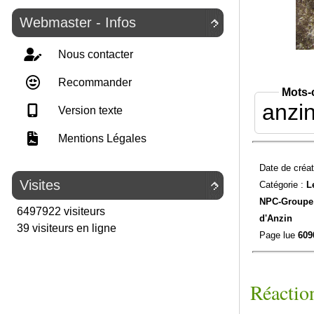
Webmaster - Infos

Nous contacter
Recommander
Mots-
anzi
Version texte
Mentions Légales
Date de créat
Visites
Catégorie :
L

NPC-
Groupe 
6497922 visiteurs
d'Anzin
39 visiteurs en ligne
Page lue
609
Réaction