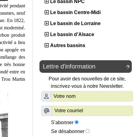
Le bassin NPC
ivité pendant
Le bassin Centre-Midi
 paumes, neuf
que. En 1822,
Le bassin de Lorraine
st modernisé.
Le bassin d'Alsace
arbon produit
tivité a lieu
Autres bassins
son apogée en
t mélange des
e très bonne
Lettre d'information

Condé entre en
Pour avoir des nouvelles de ce site,
se Trou Martin
inscrivez-vous à notre Newsletter.
S'abonner
Se désabonner