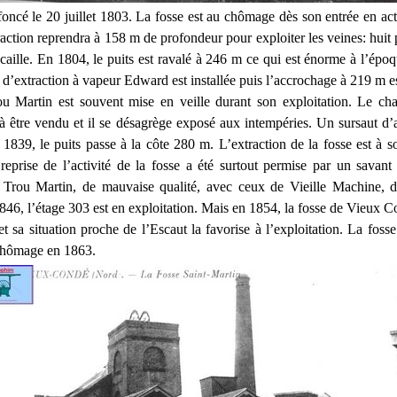
 foncé le 20 juillet 1803. La fosse est au chômage dès son entrée en act
raction reprendra à 158 m de profondeur pour exploiter les veines: huit
caille. En 1804, le puits est ravalé à 246 m ce qui est énorme à l’épo
d’extraction à vapeur Edward est installée puis l’accrochage à 219 m e
u Martin est souvent mise en veille durant son exploitation. Le ch
 à être vendu et il se désagrège exposé aux intempéries. Un sursaut d’ac
1839, le puits passe à la côte 280 m. L’extraction de la fosse est à 
reprise de l’activité de la fosse a été surtout permise par un savan
 Trou Martin, de mauvaise qualité, avec ceux de Vieille Machine, d
846, l’étage 303 est en exploitation. Mais en 1854, la fosse de Vieux 
et sa situation proche de l’Escaut la favorise à l’exploitation. La fos
chômage en 1863.