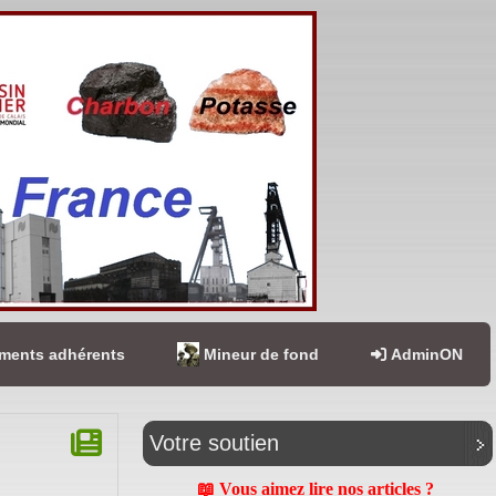
ents adhérents
Mineur de fond
AdminON
Votre soutien
📖 Vous aimez lire nos articles ?