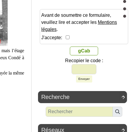
Avant de soumettre ce formulaire,
veuillez lire et accepter les
Mentions
légales
.
J'accepte:
 mais l’étage
gCab
 Vieux Condé à
Recopier le code :
layée la même
Envoyer
Recherche

Réseaux
