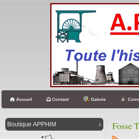
Accueil
Contact
Galerie
Coins
Fosse T
Boutique APPHIM