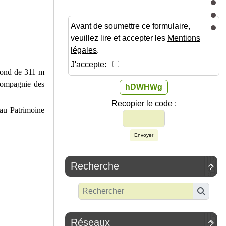
Avant de soumettre ce formulaire,
veuillez lire et accepter les
Mentions
légales
.
J'accepte:
ofond de 311 m
 Compagnie des
hDWHWg
Recopier le code :
 au Patrimoine
Envoyer
Recherche

Réseaux
