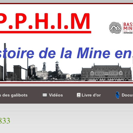
 des galibots
Vidéos
Livre d'or
Docum
833