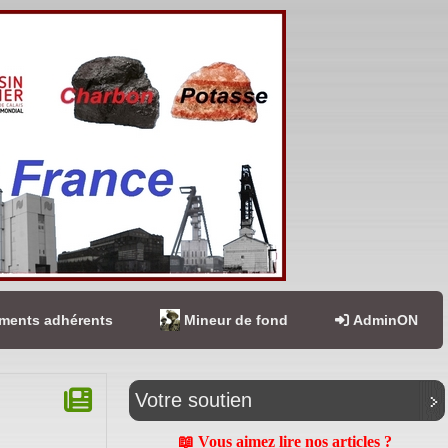
ents adhérents
Mineur de fond
AdminON
Votre soutien
📖 Vous aimez lire nos articles ?