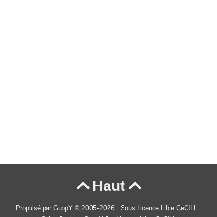
Haut


© 2005-2026
Propulsé par GuppY
Sous Licence Libre CeCILL