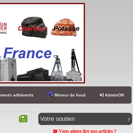
ents adhérents
Mineur de fond
AdminON
Votre soutien
📖 Vous aimez lire nos articles ?