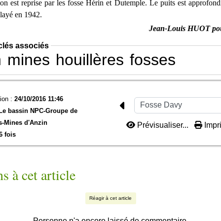
ion est reprise par les fosse Hérin et Dutemple. Le puits est approfon
blayé en 1942.
Jean-Louis HUOT po
clés associés
n
mines
houillères
fosses
ion :
24/10/2016 11:46
Le bassin NPC-
Groupe de
s-
Mines d'Anzin
Prévisualiser...
Impri
6 fois
s à cet article
Réagir à cet article
Personne n'a encore laissé de commentaire.