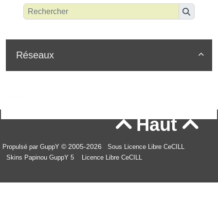
Réseaux

Haut


© 2005-2026
Propulsé par GuppY
Sous Licence Libre CeCILL
Skins Papinou GuppY 5
Licence Libre CeCILL