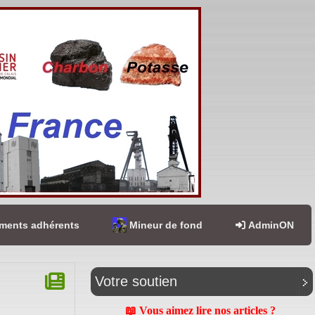
ents adhérents
Mineur de fond
AdminON
Votre soutien
📖 Vous aimez lire nos articles ?