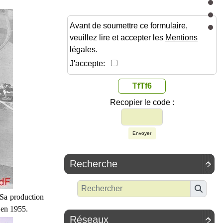
Avant de soumettre ce formulaire,
veuillez lire et accepter les
Mentions
légales
.
J'accepte:
TfTf6
Recopier le code :
Envoyer
Recherche

 Sa production
 en 1955.
Réseaux
