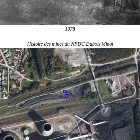
1978
Histoire des mines du NPDC Dubois Minot