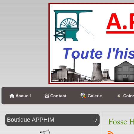
Accueil
Contact
Galerie
Coins
Fosse H
Boutique APPHIM