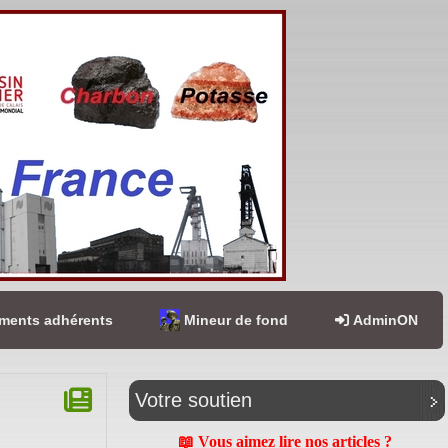
ents adhérents
Mineur de fond
AdminON
Votre soutien
📖 Vous aimez lire nos articles ?