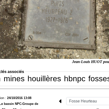
Jean-Louis HUOT po
clés associés
n
mines
houillères
hbnpc
fosse
ion :
24/10/2016 13:08
Le bassin NPC-
Groupe de