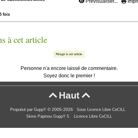
Prévisualiser...
Impri
5 fois
s à cet article
Réagir à cet article
Personne n'a encore laissé de commentaire.
Soyez donc le premier !
Haut


© 2005-2026
Propulsé par GuppY
Sous Licence Libre CeCILL
Skins Papinou GuppY 5
Licence Libre CeCILL