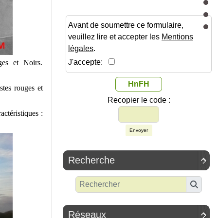
Avant de soumettre ce formulaire,
veuillez lire et accepter les
Mentions
légales
.
J'accepte:
ges et Noirs.
HnFH
istes rouges et
Recopier le code :
actéristiques :
Envoyer
Recherche

Réseaux
