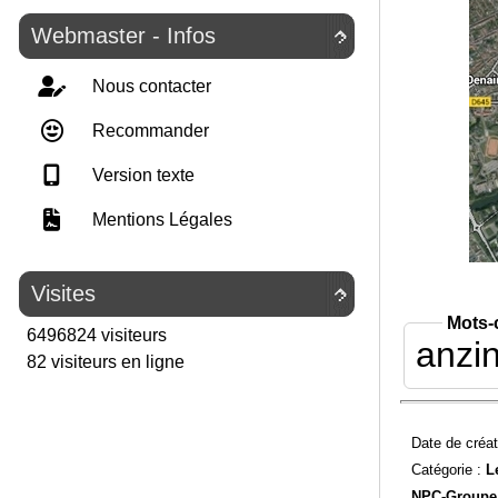
Webmaster - Infos

Nous contacter
Recommander
Version texte
Mentions Légales
Visites

Mots-
6496824 visiteurs
anzi
82 visiteurs en ligne
Date de créat
Catégorie :
L
NPC-
Groupe 