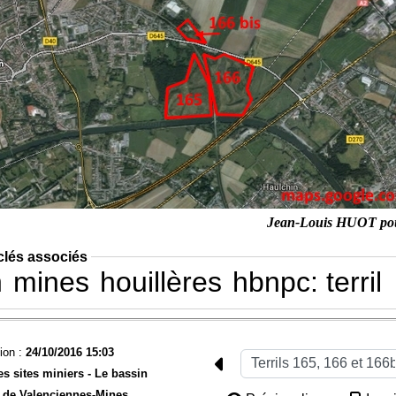
Jean-Louis HUOT po
clés associés
n
mines
houillères
hbnpc: terril
ion :
24/10/2016 15:03
es sites miniers -
Le bassin
de Valenciennes-
Mines