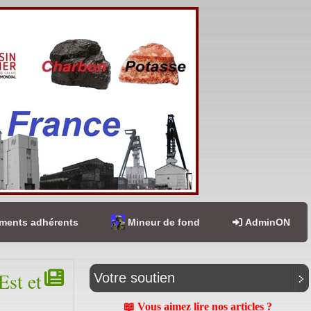
ents adhérents
Mineur de fond
AdminON
Est et
Votre soutien
📖 Vous aimez lire nos articles ?