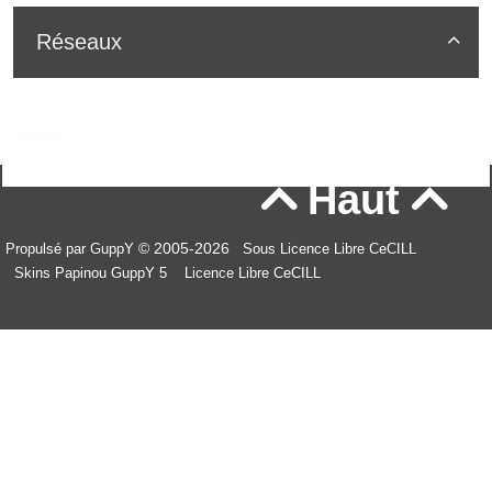
Réseaux

Haut


© 2005-2026
Propulsé par GuppY
Sous Licence Libre CeCILL
Skins Papinou GuppY 5
Licence Libre CeCILL