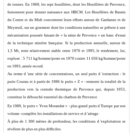
de tonnes. En 1969, les sept houillères, dont les Houillères de Provence,
fusionnent pour donner naissance aux HBCM. Les Houillères de Bassin
du Centre et du Midi concentrent leurs efforts autour de Gardanne et de
Meyreuil, sur un gisement dont les conditions naturelles se prêtent à une
mécanisation poussée faisant de « la mine de Provence » un banc d'essai
de la technique minière française. Si la production annuelle, autour de
1,5 Mt, reste relativement stable entre 1970 et 1995, le rendement, lui,
explose : 5 711 kg/homme/poste en 1970 contre 11 656 kg/homme/poste
en 1993, année record.
Au terme d 'une série de concentrations, un seul puits d 'extraction - le
puits Courau et à partir de 1986 le puits « Z » - remonte la totalité de la
production vers la centrale thermique de Provence qui, depuis 1953,
constitue le débouché essentiel du charbon de Provence.
En 1989, le puits « Yvon Morandat » - plus grand puits d 'Europe par son
volume -complète les installations de service et d 'aérage.
À plus de 1 300 mètres de profondeur, les conditions d 'exploitation se
révèlent de plus en plus difficiles.