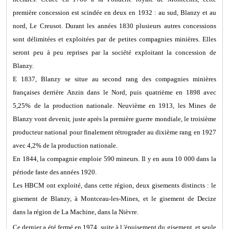
première concession est scindée en deux en 1932 : au sud, Blanzy et au
nord, Le Creusot. Durant les années 1830 plusieurs autres concessions
sont délimitées et exploitées par de petites compagnies minières. Elles
seront peu à peu reprises par la société exploitant la concession de
Blanzy.
E 1837, Blanzy se situe au second rang des compagnies minières
françaises derrière Anzin dans le Nord, puis quatrième en 1898 avec
5,25% de la production nationale. Neuvième en 1913, les Mines de
Blanzy vont devenir, juste après la première guerre mondiale, le troisième
producteur national pour finalement rétrograder au dixième rang en 1927
avec 4,2% de la production nationale.
En 1844, la compagnie emploie 590 mineurs. Il y en aura 10 000 dans la
période faste des années 1920.
Les HBCM ont exploité, dans cette région, deux gisements distincts : le
gisement de Blanzy, à Montceau-les-Mines, et le gisement de Decize
dans la région de La Machine, dans la Nièvre.
Ce dernier a été fermé en 1974, suite à l 'épuisement du gisement, et seule