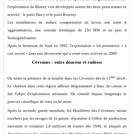
l'exploitation de Blanzy s'est développée autour des deux puits restant en
activité : le puits Darcy et le puits Rozelay.
Les installations de surface comprenaient un lavoir, une usine d
'agglomération, une centrale thermique de 250 MW et un parc d
'homogénéisation.
Après la fermeture du fond en 1992, l'exploitation s 'est poursuivie « à
ciel ouvert » dans une découverte qui a cessé toute activité en 2000.
Cévennes : entre douceur et rudesse
ème
On relate la présence de la houille dans les Cévennes dès le 13
siècle.
Le charbon dans cette région affleure fréquemment à flanc de coteau et
fait l'objet d'exploitation artisanale. On connaît depuis longtemps le
pouvoir calorifique de cette roche noire.
Après la seconde guerre mondiale, les Houillères des Cévennes, moins
touchées par les ravages de la guerre, répondent à l'effort de production
nationale et extraient 2,4 millions de tonnes dès 1946, se plaçant au
deuxième rang des exploitations des Houillères du Centre-Midi, derrière