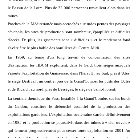
le Bassin de la Loire. Plus de 22 000 personnes travaillent alors dans les
mines.
Proches de la Méditerranée mais accrochés aux rudes pentes des paysages
cévenols, les sites de production sont nombreux, éparpillés et difficiles
d'accès. De plus, les gisements sont « difficiles » et le rendement fond
s'avère être le plus faible des houillères du Centre-Midi.
En 1969, au terme d'un long travail de concentration des sites
d'extraction, les HBCM exploitent, dans le Gard, trois sièges auxquels
s'ajoute l'exploitation de Graissessac dans l'Hérault : au Sud, près d 'Alès,
le siège Destival ; au centre, près de la Grand'Combe, les puits des Oules
et de Ricard ; au nord, près de Bessèges, le siège de Saint-Florent.
La centrale thermique du Fesc, installée à la Grand'Combe, sur les bords
du Gardon, constitue le débouché essentiel de la production des
exploitations gardoises. L'exploitation souterraine s'arrête définitivement
en 1985 et la production se poursuivit dans des mines à « ciel ouvert »
qui ferment progressivement pour cesser toute exploitation en 2001. Au