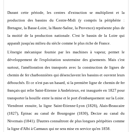
Durant cette période, les centres d'extraction se multiplient et la
production des bassins du Centre-Midi (y compris la périphérie :
Bretagne, la Basse-Loire, la Haute-Saône, la Provence) représente plus de
la moitié de la production nationale. C'est le bassin de la Loire qui
apparaît jusqu'au milieu du siècle comme le plus riche de France.
L'énergie mécanique fournie par les machines à vapeur, permet le
développement de l'exploitation souterraine des gisements. Mais c'est
surtout, l'amélioration des transports avec la construction de lignes de
chemin de fer charbonnières qui désenclavent les bassins et ouvrent leurs
débouchés. Et ce n'est pas un hasard, si la première ligne de chemin de fer
français qui relie Saint-Etienne à Andrézieux, est inaugurée en 1827 pour
transporter la houille entre la mine et le port d'embarquement sur la Loire.
Viendront ensuite, la ligne Saint-Etienne-Lyon (1826), Alais-Beaucaire
(1827), Epinac au canal de Bourgogne (1830), Decize au canal du
Nivernais (1841). D'autres connaîtront de plus longues péripéties comme
la ligne d'Albi à Carmaux qui ne sera mise en service qu'en 1858.