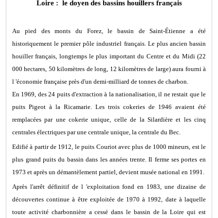
Loire : le doyen des bassins houillers français
Au pied des monts du Forez, le bassin de Saint-Étienne a été
historiquement le premier pôle industriel français. Le plus ancien bassin
houiller français, longtemps le plus important du Centre et du Midi (22
000 hectares, 50 kilomètres de long, 12 kilomètres de large) aura fourni à
l 'économie française près d'un demi-milliard de tonnes de charbon.
En 1969, des 24 puits d'extraction à la nationalisation, il ne restait que le
puits Pigeot à la Ricamarie. Les trois cokeries de 1946 avaient été
remplacées par une cokerie unique, celle de la Silardière et les cinq
centrales électriques par une centrale unique, la centrale du Bec.
Edifié à partir de 1912, le puits Couriot avec plus de 1000 mineurs, est le
plus grand puits du bassin dans les années trente. Il ferme ses portes en
1973 et après un démantèlement partiel, devient musée national en 1991.
Après l'arrêt définitif de l 'exploitation fond en 1983, une dizaine de
découvertes continue à être exploitée de 1970 à 1992, date à laquelle
toute activité charbonnière a cessé dans le bassin de la Loire qui est