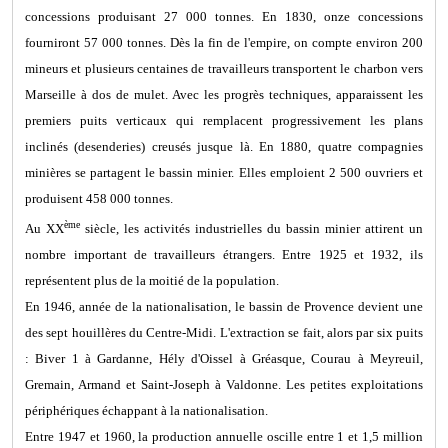
concessions produisant 27 000 tonnes. En 1830, onze concessions
fourniront 57 000 tonnes. Dès la fin de l'empire, on compte environ 200
mineurs et plusieurs centaines de travailleurs transportent le charbon vers
Marseille à dos de mulet. Avec les progrès techniques, apparaissent les
premiers puits verticaux qui remplacent progressivement les plans
inclinés (desenderies) creusés jusque là. En 1880, quatre compagnies
minières se partagent le bassin minier. Elles emploient 2 500 ouvriers et
produisent 458 000 tonnes.
ème
Au XX
siècle, les activités industrielles du bassin minier attirent un
nombre important de travailleurs étrangers. Entre 1925 et 1932, ils
représentent plus de la moitié de la population.
En 1946, année de la nationalisation, le bassin de Provence devient une
des sept houillères du Centre-Midi. L'extraction se fait, alors par six puits
: Biver 1 à Gardanne, Hély d'Oissel à Gréasque, Courau à Meyreuil,
Gremain, Armand et Saint-Joseph à Valdonne. Les petites exploitations
périphériques échappant à la nationalisation.
Entre 1947 et 1960, la production annuelle oscille entre 1 et 1,5 million