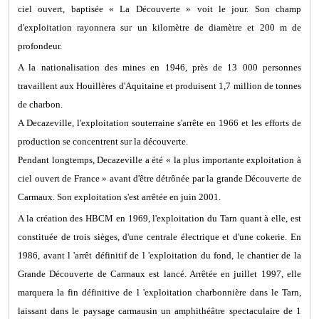
ciel ouvert, baptisée « La Découverte » voit le jour. Son champ
d'exploitation rayonnera sur un kilomètre de diamètre et 200 m de
profondeur.
A la nationalisation des mines en 1946, près de 13 000 personnes
travaillent aux Houillères d'Aquitaine et produisent 1,7 million de tonnes
de charbon.
A Decazeville, l'exploitation souterraine s'arrête en 1966 et les efforts de
production se concentrent sur la découverte.
Pendant longtemps, Decazeville a été « la plus importante exploitation à
ciel ouvert de France » avant d'être détrônée par la grande Découverte de
Carmaux. Son exploitation s'est arrêtée en juin 2001.
A la création des HBCM en 1969, l'exploitation du Tarn quant à elle, est
constituée de trois sièges, d'une centrale électrique et d'une cokerie. En
1986, avant l 'arrêt définitif de l 'exploitation du fond, le chantier de la
Grande Découverte de Carmaux est lancé. Arrêtée en juillet 1997, elle
marquera la fin définitive de l 'exploitation charbonnière dans le Tarn,
laissant dans le paysage carmausin un amphithéâtre spectaculaire de 1