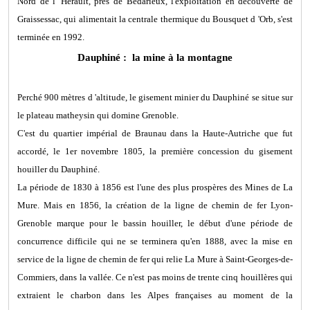
Nord de l 'Hérault, près de Bédarieux, l'exploitation en découverte de
Graissessac, qui alimentait la centrale thermique du Bousquet d 'Orb, s'est
terminée en 1992.
Dauphiné : la mine à la montagne
Perché 900 mètres d 'altitude, le gisement minier du Dauphiné se situe sur
le plateau matheysin qui domine Grenoble.
C'est du quartier impérial de Braunau dans la Haute-Autriche que fut
accordé, le 1er novembre 1805, la première concession du gisement
houiller du Dauphiné.
La période de 1830 à 1856 est l'une des plus prospères des Mines de La
Mure. Mais en 1856, la création de la ligne de chemin de fer Lyon-
Grenoble marque pour le bassin houiller, le début d'une période de
concurrence difficile qui ne se terminera qu'en 1888, avec la mise en
service de la ligne de chemin de fer qui relie La Mure à Saint-Georges-de-
Commiers, dans la vallée. Ce n'est pas moins de trente cinq houillères qui
extraient le charbon dans les Alpes françaises au moment de la