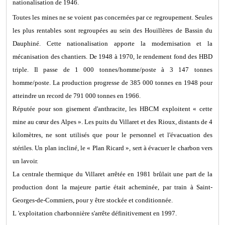
nationalisation de 1946.
Toutes les mines ne se voient pas concernées par ce regroupement. Seules
les plus rentables sont regroupées au sein des Houillères de Bassin du
Dauphiné. Cette nationalisation apporte la modernisation et la
mécanisation des chantiers. De 1948 à 1970, le rendement fond des HBD
triple. Il passe de 1 000 tonnes/homme/poste à 3 147 tonnes
homme/poste. La production progresse de 385 000 tonnes en 1948 pour
atteindre un record de 791 000 tonnes en 1966.
Réputée pour son gisement d'anthracite, les HBCM exploitent « cette
mine au cœur des Alpes ». Les puits du Villaret et des Rioux, distants de 4
kilomètres, ne sont utilisés que pour le personnel et l'évacuation des
stériles. Un plan incliné, le « Plan Ricard », sert à évacuer le charbon vers
un lavoir.
La centrale thermique du Villaret arrêtée en 1981 brûlait une part de la
production dont la majeure partie était acheminée, par train à Saint-
Georges-de-Commiers, pour y être stockée et conditionnée.
L 'exploitation charbonnière s'arrête définitivement en 1997.