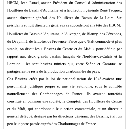
HBCM, Jean Runel, ancien Président du Conseil d 'administration des
Houillères du Bassin d'Aquitaine, et à la direction générale René Tacquet,
ancien directeur général des Houillères du Bassin de la Loire. Six
présidents et huit directeurs généraux se succéderont à la tête des HBCM.
Houillères du Bassin d 'Aquitaine, d 'Auvergne, de Blanzy, des Cévennes,
du Dauphiné, de la Loire, de Provence. Parce que c 'était commode et plus
simple, on disait les « Bassins du Centre et du Midi » pour définir, par
rapport aux deux grands bassins français -le Nord-Pas-de-Calais et la
Lorraine - les sept bassins miniers qui, entre Saône et Garonne, se
partageaient le reste de la production charbonnière du pays.
Ces Bassins, créés par la loi de nationalisation de 1946,avaient une
personnalité juridique propre et une vie autonome, sous le contrôle
naturellement des Charbonnages de France. Ils avaient toutefois
constitué en commun une société, le Comptoir des Houillères du Centre
et du Midi, qui coordonnait leur action commerciale, et un directeur
général délégué, désigné par les directeurs généraux des Bassins, était un
peu leur porte-parole auprès des Charbonnages de France.