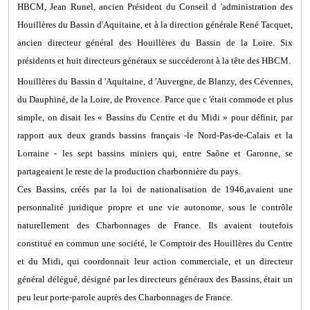
HBCM, Jean Runel, ancien Président du Conseil d 'administration des
Houillères du Bassin d'Aquitaine, et à la direction générale René Tacquet,
ancien directeur général des Houillères du Bassin de la Loire. Six
présidents et huit directeurs généraux se succéderont à la tête des HBCM.
Houillères du Bassin d 'Aquitaine, d 'Auvergne, de Blanzy, des Cévennes,
du Dauphiné, de la Loire, de Provence. Parce que c 'était commode et plus
simple, on disait les « Bassins du Centre et du Midi » pour définir, par
rapport aux deux grands bassins français -le Nord-Pas-de-Calais et la
Lorraine - les sept bassins miniers qui, entre Saône et Garonne, se
partageaient le reste de la production charbonnière du pays.
Ces Bassins, créés par la loi de nationalisation de 1946,avaient une
personnalité juridique propre et une vie autonome, sous le contrôle
naturellement des Charbonnages de France. Ils avaient toutefois
constitué en commun une société, le Comptoir des Houillères du Centre
et du Midi, qui coordonnait leur action commerciale, et un directeur
général délégué, désigné par les directeurs généraux des Bassins, était un
peu leur porte-parole auprès des Charbonnages de France.