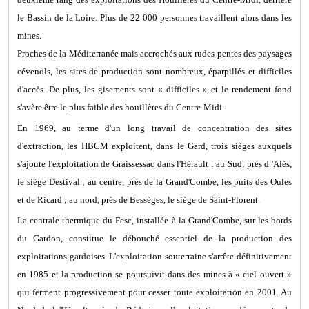
le Bassin de la Loire. Plus de 22 000 personnes travaillent alors dans les
mines.
Proches de la Méditerranée mais accrochés aux rudes pentes des paysages
cévenols, les sites de production sont nombreux, éparpillés et difficiles
d'accès. De plus, les gisements sont « difficiles » et le rendement fond
s'avère être le plus faible des houillères du Centre-Midi.
En 1969, au terme d'un long travail de concentration des sites
d'extraction, les HBCM exploitent, dans le Gard, trois sièges auxquels
s'ajoute l'exploitation de Graissessac dans l'Hérault : au Sud, près d 'Alès,
le siège Destival ; au centre, près de la Grand'Combe, les puits des Oules
et de Ricard ; au nord, près de Bessèges, le siège de Saint-Florent.
La centrale thermique du Fesc, installée à la Grand'Combe, sur les bords
du Gardon, constitue le débouché essentiel de la production des
exploitations gardoises. L'exploitation souterraine s'arrête définitivement
en 1985 et la production se poursuivit dans des mines à « ciel ouvert »
qui ferment progressivement pour cesser toute exploitation en 2001. Au