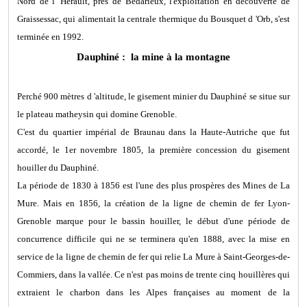
Nord de l 'Hérault, près de Bédarieux, l'exploitation en découverte de
Graissessac, qui alimentait la centrale thermique du Bousquet d 'Orb, s'est
terminée en 1992.
Dauphiné : la mine à la montagne
Perché 900 mètres d 'altitude, le gisement minier du Dauphiné se situe sur
le plateau matheysin qui domine Grenoble.
C'est du quartier impérial de Braunau dans la Haute-Autriche que fut
accordé, le 1er novembre 1805, la première concession du gisement
houiller du Dauphiné.
La période de 1830 à 1856 est l'une des plus prospères des Mines de La
Mure. Mais en 1856, la création de la ligne de chemin de fer Lyon-
Grenoble marque pour le bassin houiller, le début d'une période de
concurrence difficile qui ne se terminera qu'en 1888, avec la mise en
service de la ligne de chemin de fer qui relie La Mure à Saint-Georges-de-
Commiers, dans la vallée. Ce n'est pas moins de trente cinq houillères qui
extraient le charbon dans les Alpes françaises au moment de la