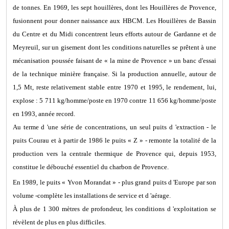
de tonnes. En 1969, les sept houillères, dont les Houillères de Provence,
fusionnent pour donner naissance aux HBCM. Les Houillères de Bassin
du Centre et du Midi concentrent leurs efforts autour de Gardanne et de
Meyreuil, sur un gisement dont les conditions naturelles se prêtent à une
mécanisation poussée faisant de « la mine de Provence » un banc d'essai
de la technique minière française. Si la production annuelle, autour de
1,5 Mt, reste relativement stable entre 1970 et 1995, le rendement, lui,
explose : 5 711 kg/homme/poste en 1970 contre 11 656 kg/homme/poste
en 1993, année record.
Au terme d 'une série de concentrations, un seul puits d 'extraction - le
puits Courau et à partir de 1986 le puits « Z » - remonte la totalité de la
production vers la centrale thermique de Provence qui, depuis 1953,
constitue le débouché essentiel du charbon de Provence.
En 1989, le puits « Yvon Morandat » - plus grand puits d 'Europe par son
volume -complète les installations de service et d 'aérage.
À plus de 1 300 mètres de profondeur, les conditions d 'exploitation se
révèlent de plus en plus difficiles.