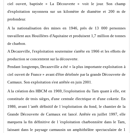
ciel ouvert, baptisée « La Découverte » voit le jour. Son champ
d'exploitation rayonnera sur un kilomètre de diamètre et 200 m de
profondeur.
A la nationalisation des mines en 1946, près de 13 000 personnes
travaillent aux Houillères d'Aquitaine et produisent 1,7 million de tonnes
de charbon.
A Decazeville, l'exploitation souterraine s'arrête en 1966 et les efforts de
production se concentrent sur la découverte.
Pendant longtemps, Decazeville a été « la plus importante exploitation à
ciel ouvert de France » avant d'être détrônée par la grande Découverte de
Carmaux. Son exploitation s'est arrêtée en juin 2001.
A la création des HBCM en 1969, l'exploitation du Tarn quant à elle, est
constituée de trois sièges, d'une centrale électrique et d'une cokerie. En
1986, avant l 'arrêt définitif de l 'exploitation du fond, le chantier de la
Grande Découverte de Carmaux est lancé. Arrêtée en juillet 1997, elle
marquera la fin définitive de l 'exploitation charbonnière dans le Tarn,
laissant dans le paysage carmausin un amphithéâtre spectaculaire de 1