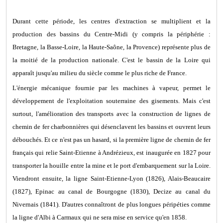
Durant cette période, les centres d'extraction se multiplient et la
production des bassins du Centre-Midi (y compris la périphérie :
Bretagne, la Basse-Loire, la Haute-Saône, la Provence) représente plus de
la moitié de la production nationale. C'est le bassin de la Loire qui
apparaît jusqu'au milieu du siècle comme le plus riche de France.
L'énergie mécanique fournie par les machines à vapeur, permet le
développement de l'exploitation souterraine des gisements. Mais c'est
surtout, l'amélioration des transports avec la construction de lignes de
chemin de fer charbonnières qui désenclavent les bassins et ouvrent leurs
débouchés. Et ce n'est pas un hasard, si la première ligne de chemin de fer
français qui relie Saint-Etienne à Andrézieux, est inaugurée en 1827 pour
transporter la houille entre la mine et le port d'embarquement sur la Loire.
Viendront ensuite, la ligne Saint-Etienne-Lyon (1826), Alais-Beaucaire
(1827), Epinac au canal de Bourgogne (1830), Decize au canal du
Nivernais (1841). D'autres connaîtront de plus longues péripéties comme
la ligne d'Albi à Carmaux qui ne sera mise en service qu'en 1858.