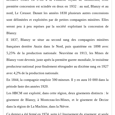
première concession est scindée en deux en 1932 : au sud, Blanzy et au
nord, Le Creusot. Durant les années 1830 plusieurs autres concessions
sont délimitées et exploitées par de petites compagnies minières. Elles
seront peu à peu reprises par la société exploitant la concession de
Blanzy.
E 1837, Blanzy se situe au second rang des compagnies minières
françaises derrière Anzin dans le Nord, puis quatrième en 1898 avec
5,25% de la production nationale. Neuvième en 1913, les Mines de
Blanzy vont devenir, juste après la première guerre mondiale, le troisième
producteur national pour finalement rétrograder au dixième rang en 1927
avec 4,2% de la production nationale.
En 1844, la compagnie emploie 590 mineurs. Il y en aura 10 000 dans la
période faste des années 1920.
Les HBCM ont exploité, dans cette région, deux gisements distincts : le
gisement de Blanzy, à Montceau-les-Mines, et le gisement de Decize
dans la région de La Machine, dans la Nièvre.
Ce dernier a été fermé en 1974, suite à l 'épuisement du gisement, et seule