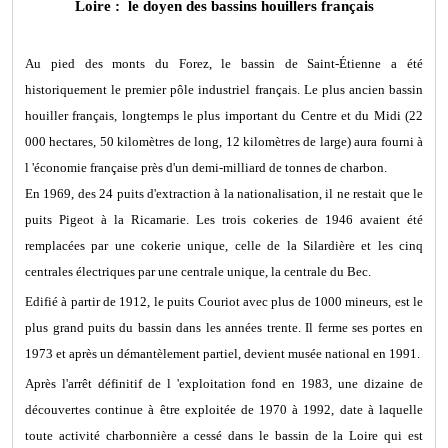
Loire : le doyen des bassins houillers français
Au pied des monts du Forez, le bassin de Saint-Étienne a été
historiquement le premier pôle industriel français. Le plus ancien bassin
houiller français, longtemps le plus important du Centre et du Midi (22
000 hectares, 50 kilomètres de long, 12 kilomètres de large) aura fourni à
l 'économie française près d'un demi-milliard de tonnes de charbon.
En 1969, des 24 puits d'extraction à la nationalisation, il ne restait que le
puits Pigeot à la Ricamarie. Les trois cokeries de 1946 avaient été
remplacées par une cokerie unique, celle de la Silardière et les cinq
centrales électriques par une centrale unique, la centrale du Bec.
Edifié à partir de 1912, le puits Couriot avec plus de 1000 mineurs, est le
plus grand puits du bassin dans les années trente. Il ferme ses portes en
1973 et après un démantèlement partiel, devient musée national en 1991.
Après l'arrêt définitif de l 'exploitation fond en 1983, une dizaine de
découvertes continue à être exploitée de 1970 à 1992, date à laquelle
toute activité charbonnière a cessé dans le bassin de la Loire qui est