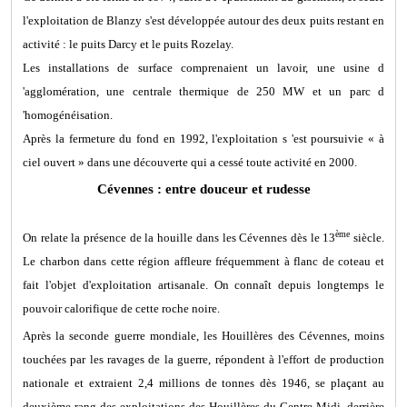
l'exploitation de Blanzy s'est développée autour des deux puits restant en
activité : le puits Darcy et le puits Rozelay.
Les installations de surface comprenaient un lavoir, une usine d
'agglomération, une centrale thermique de 250 MW et un parc d
'homogénéisation.
Après la fermeture du fond en 1992, l'exploitation s 'est poursuivie « à
ciel ouvert » dans une découverte qui a cessé toute activité en 2000.
Cévennes : entre douceur et rudesse
ème
On relate la présence de la houille dans les Cévennes dès le 13
siècle.
Le charbon dans cette région affleure fréquemment à flanc de coteau et
fait l'objet d'exploitation artisanale. On connaît depuis longtemps le
pouvoir calorifique de cette roche noire.
Après la seconde guerre mondiale, les Houillères des Cévennes, moins
touchées par les ravages de la guerre, répondent à l'effort de production
nationale et extraient 2,4 millions de tonnes dès 1946, se plaçant au
deuxième rang des exploitations des Houillères du Centre-Midi, derrière