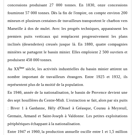
concessions produisant 27 000 tonnes. En 1830, onze concessions
fourniront 57 000 tonnes. Dès la fin de l'empire, on compte environ 200
mineurs et plusieurs centaines de travailleurs transportent le charbon vers
Marseille à dos de mulet. Avec les progrès techniques, apparaissent les
premiers puits verticaux qui remplacent progressivement les plans
inclinés (desenderies) creusés jusque là. En 1880, quatre compagnies
minières se partagent le bassin minier. Elles emploient 2 500 ouvriers et
produisent 458 000 tonnes.
ème
Au XX
siècle, les activités industrielles du bassin minier attirent un
nombre important de travailleurs étrangers. Entre 1925 et 1932, ils
représentent plus de la moitié de la population.
En 1946, année de la nationalisation, le bassin de Provence devient une
des sept houillères du Centre-Midi. L'extraction se fait, alors par six puits
: Biver 1 à Gardanne, Hély d'Oissel à Gréasque, Courau à Meyreuil,
Gremain, Armand et Saint-Joseph à Valdonne. Les petites exploitations
périphériques échappant à la nationalisation.
Entre 1947 et 1960, la production annuelle oscille entre 1 et 1,5 million