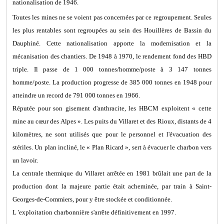
nationalisation de 1946.
Toutes les mines ne se voient pas concernées par ce regroupement. Seules
les plus rentables sont regroupées au sein des Houillères de Bassin du
Dauphiné. Cette nationalisation apporte la modernisation et la
mécanisation des chantiers. De 1948 à 1970, le rendement fond des HBD
triple. Il passe de 1 000 tonnes/homme/poste à 3 147 tonnes
homme/poste. La production progresse de 385 000 tonnes en 1948 pour
atteindre un record de 791 000 tonnes en 1966.
Réputée pour son gisement d'anthracite, les HBCM exploitent « cette
mine au cœur des Alpes ». Les puits du Villaret et des Rioux, distants de 4
kilomètres, ne sont utilisés que pour le personnel et l'évacuation des
stériles. Un plan incliné, le « Plan Ricard », sert à évacuer le charbon vers
un lavoir.
La centrale thermique du Villaret arrêtée en 1981 brûlait une part de la
production dont la majeure partie était acheminée, par train à Saint-
Georges-de-Commiers, pour y être stockée et conditionnée.
L 'exploitation charbonnière s'arrête définitivement en 1997.