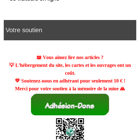
Votre soutien
📖 Vous aimez lire nos articles ?
💡 L’hébergement du site, les cartes et les ouvrages ont un
coût.
💛 Soutenez-nous en adhérant pour seulement
10 €
!
Merci pour votre soutien à la mémoire de la mine 🙏