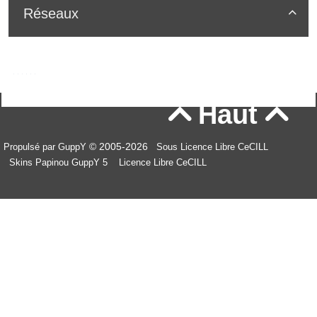
Réseaux

Haut


© 2005-2026
Propulsé par GuppY
Sous Licence Libre CeCILL
Skins Papinou GuppY 5
Licence Libre CeCILL