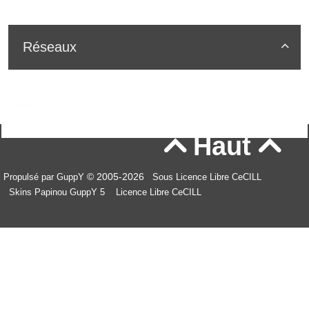
Réseaux

Haut


© 2005-2026
Propulsé par GuppY
Sous Licence Libre CeCILL
Skins Papinou GuppY 5
Licence Libre CeCILL