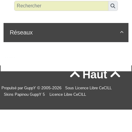
Réseaux

Haut


© 2005-2026
Propulsé par GuppY
Sous Licence Libre CeCILL
Skins Papinou GuppY 5
Licence Libre CeCILL