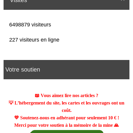
Visites
6498879 visiteurs
227 visiteurs en ligne
Votre soutien
📖 Vous aimez lire nos articles ?
💡 L’hébergement du site, les cartes et les ouvrages ont un
coût.
💛 Soutenez-nous en adhérant pour seulement
10 €
!
Merci pour votre soutien à la mémoire de la mine 🙏