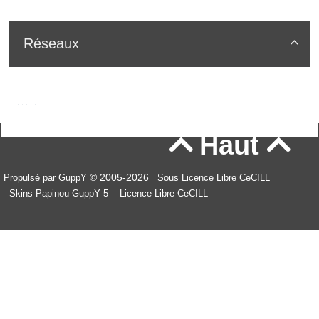
Réseaux

Haut


© 2005-2026
Propulsé par GuppY
Sous Licence Libre CeCILL
Skins Papinou GuppY 5
Licence Libre CeCILL