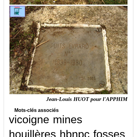
Jean-Louis HUOT pour l'APPHIM
Mots-clés associés
vicoigne
mines
houillères
hbnpc
fosses