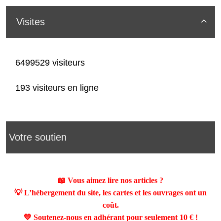
Visites

6499529 visiteurs
193 visiteurs en ligne
Votre soutien
📖 Vous aimez lire nos articles ?
💡 L’hébergement du site, les cartes et les ouvrages ont un
coût.
💛 Soutenez-nous en adhérant pour seulement
10 €
!