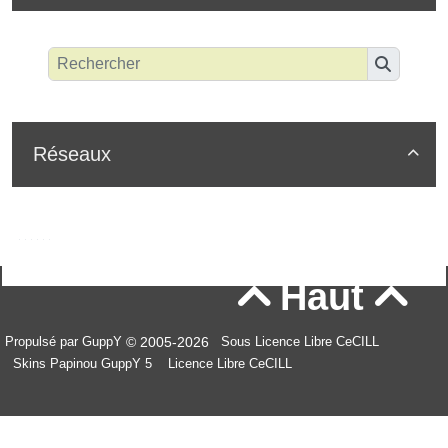
Réseaux

Haut


© 2005-2026
Propulsé par GuppY
Sous Licence Libre CeCILL
Skins Papinou GuppY 5
Licence Libre CeCILL