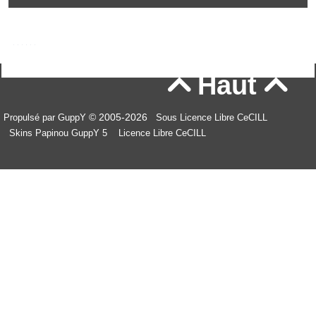
Haut


© 2005-2026
Propulsé par GuppY
Sous Licence Libre CeCILL
Skins Papinou GuppY 5
Licence Libre CeCILL