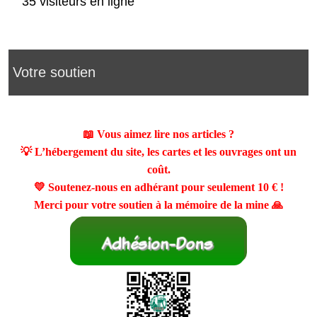
35 visiteurs en ligne
Votre soutien
📖 Vous aimez lire nos articles ?
💡 L’hébergement du site, les cartes et les ouvrages ont un
coût.
💛 Soutenez-nous en adhérant pour seulement
10 €
!
Merci pour votre soutien à la mémoire de la mine 🙏