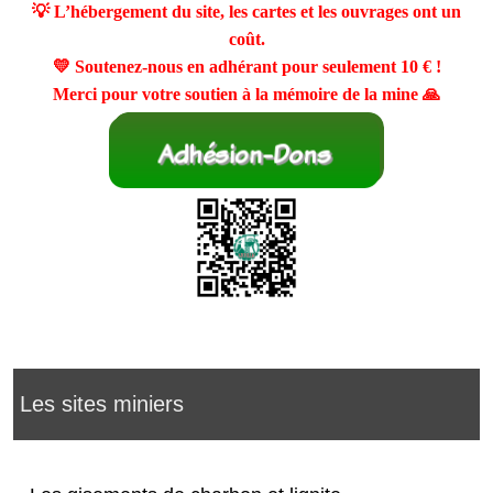
💡 L’hébergement du site, les cartes et les ouvrages ont un
coût.
💛 Soutenez-nous en adhérant pour seulement
10 €
!
Merci pour votre soutien à la mémoire de la mine 🙏
Les sites miniers