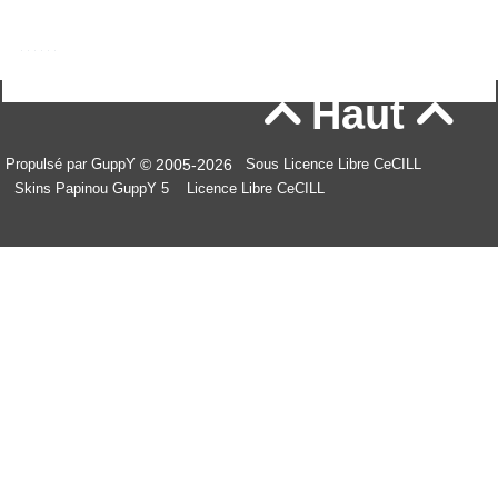
Haut


© 2005-2026
Propulsé par GuppY
Sous Licence Libre CeCILL
Skins Papinou GuppY 5
Licence Libre CeCILL