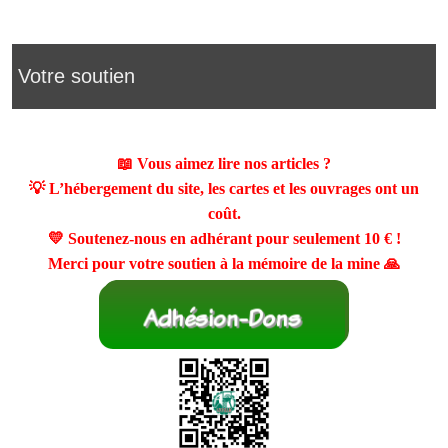
Votre soutien
📖 Vous aimez lire nos articles ?
💡 L’hébergement du site, les cartes et les ouvrages ont un
coût.
💛 Soutenez-nous en adhérant pour seulement
10 €
!
Merci pour votre soutien à la mémoire de la mine 🙏