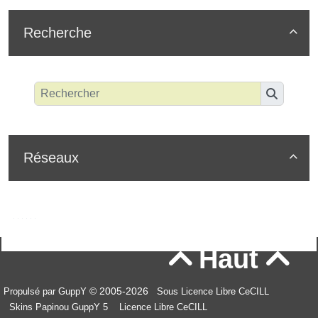
Recherche

Réseaux

Haut


© 2005-2026
Propulsé par GuppY
Sous Licence Libre CeCILL
Skins Papinou GuppY 5
Licence Libre CeCILL