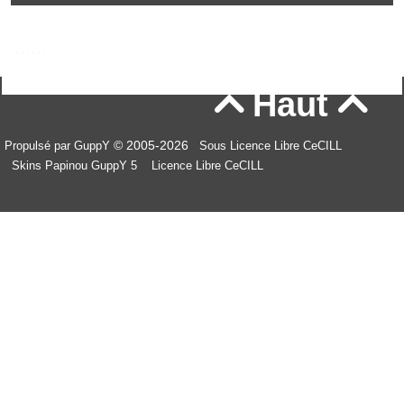
Haut


© 2005-2026
Propulsé par GuppY
Sous Licence Libre CeCILL
Skins Papinou GuppY 5
Licence Libre CeCILL