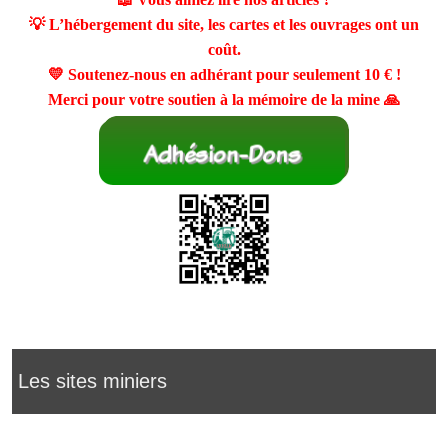
💡 L’hébergement du site, les cartes et les ouvrages ont un
coût.
💛 Soutenez-nous en adhérant pour seulement
10 €
!
Merci pour votre soutien à la mémoire de la mine 🙏
Les sites miniers