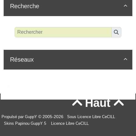
Recherche

Réseaux

Haut


© 2005-2026
Propulsé par GuppY
Sous Licence Libre CeCILL
Skins Papinou GuppY 5
Licence Libre CeCILL