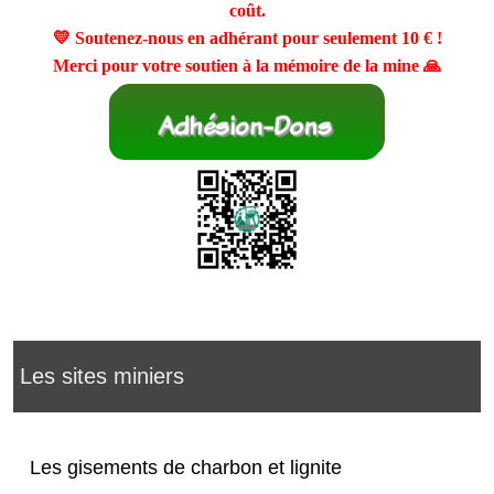
coût.
💛 Soutenez-nous en adhérant pour seulement
10 €
!
Merci pour votre soutien à la mémoire de la mine 🙏
Les sites miniers
Les gisements de charbon et lignite