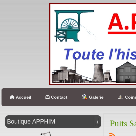
Accueil
Contact
Galerie
Coins
Puits S
Boutique APPHIM