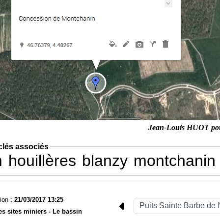
Jean-Louis HUOT po
clés associés
m
houillères
blanzy
montchanin
ion :
21/03/2017 13:25
es sites miniers -
Le bassin