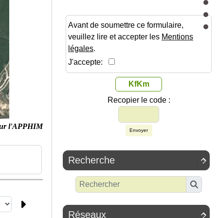
Avant de soumettre ce formulaire,
veuillez lire et accepter les
Mentions
légales
.
J'accepte:
KfKm
Recopier le code :
ur l'APPHIM
Envoyer
Recherche

Réseaux
