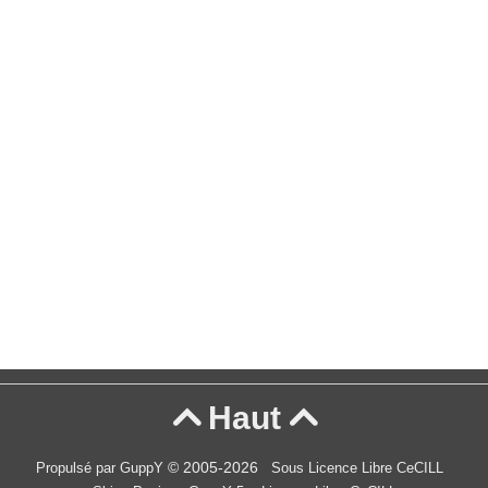
Haut


© 2005-2026
Propulsé par GuppY
Sous Licence Libre CeCILL