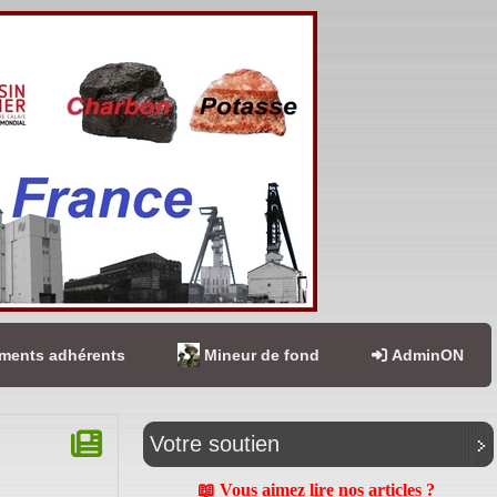
ents adhérents
Mineur de fond
AdminON
Votre soutien
📖 Vous aimez lire nos articles ?