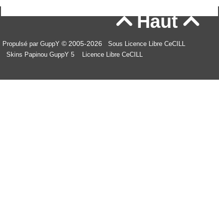
Haut


© 2005-2026
Propulsé par GuppY
Sous Licence Libre CeCILL
Skins Papinou GuppY 5
Licence Libre CeCILL