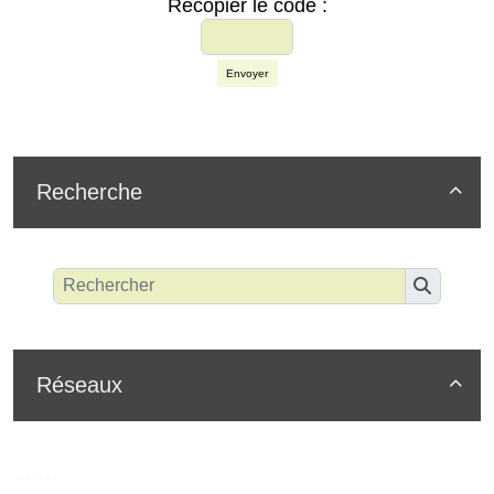
Recopier le code :
Envoyer
Recherche

Réseaux
