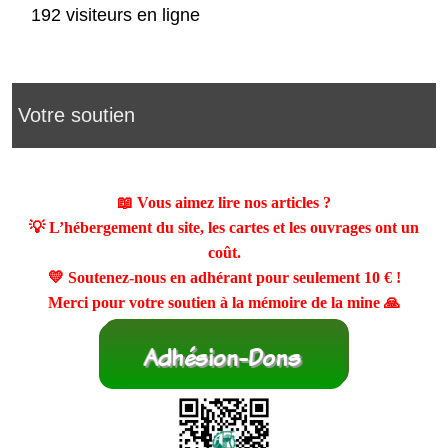
192 visiteurs en ligne
Votre soutien
📖 Vous aimez lire nos articles ?
💡 L’hébergement du site, les cartes et les ouvrages ont un
coût.
💛 Soutenez-nous en adhérant pour seulement
10 €
!
Merci pour votre soutien à la mémoire de la mine 🙏