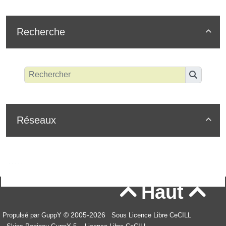
Recherche

Réseaux

Haut


© 2005-2026
Propulsé par GuppY
Sous Licence Libre CeCILL