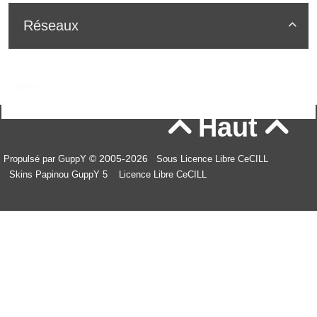
Réseaux

Haut


© 2005-2026
Propulsé par GuppY
Sous Licence Libre CeCILL
Skins Papinou GuppY 5
Licence Libre CeCILL