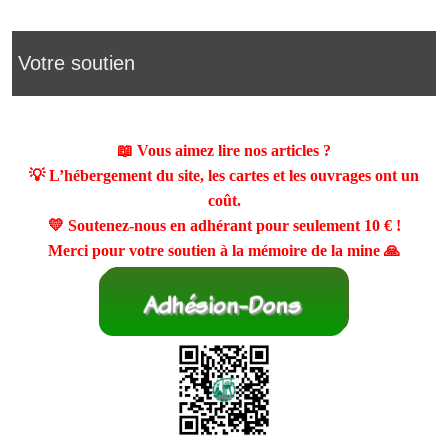
Votre soutien
📖 Vous aimez lire nos articles ?
💡 L’hébergement du site, les cartes et les ouvrages ont un
coût.
💛 Soutenez-nous en adhérant pour seulement
10 €
!
Merci pour votre soutien à la mémoire de la mine 🙏