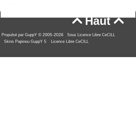
Haut


© 2005-2026
Propulsé par GuppY
Sous Licence Libre CeCILL
Skins Papinou GuppY 5
Licence Libre CeCILL