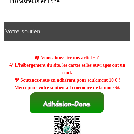
110 visiteurs en ligne
Votre soutien
📖 Vous aimez lire nos articles ?
💡 L’hébergement du site, les cartes et les ouvrages ont un
coût.
💛 Soutenez-nous en adhérant pour seulement
10 €
!
Merci pour votre soutien à la mémoire de la mine 🙏