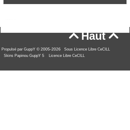
Haut


© 2005-2026
Propulsé par GuppY
Sous Licence Libre CeCILL
Skins Papinou GuppY 5
Licence Libre CeCILL