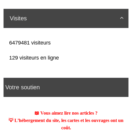
Visites

6479481 visiteurs
129 visiteurs en ligne
Votre soutien
📖 Vous aimez lire nos articles ?
💡 L’hébergement du site, les cartes et les ouvrages ont un
coût.