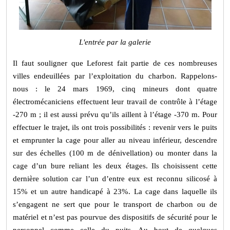
L'entrée par la galerie
Il faut souligner que Leforest fait partie de ces nombreuses
villes endeuillées par l’exploitation du charbon. Rappelons-
nous : le 24 mars 1969, cinq mineurs dont quatre
électromécaniciens effectuent leur travail de contrôle à l’étage
-270 m ; il est aussi prévu qu’ils aillent à l’étage -370 m. Pour
effectuer le trajet, ils ont trois possibilités : revenir vers le puits
et emprunter la cage pour aller au niveau inférieur, descendre
sur des échelles (100 m de dénivellation) ou monter dans la
cage d
’
un bure reliant les deux
é
tages. Ils choisissent cette
derni
è
re solution car l
’
un d
’
entre eux est reconnu silicos
é
à
15% et un autre handicapé à 23%. La cage dans laquelle ils
s’engagent ne sert que pour le transport de charbon ou de
matériel et n’est pas pourvue des dispositifs de sécurité pour le