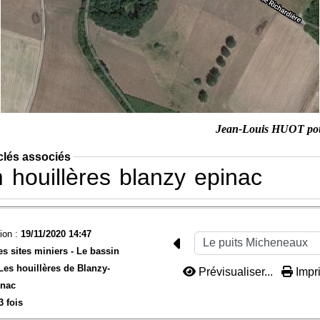
Jean-Louis HUOT po
clés associés
m
houillères
blanzy
epinac
ion :
19/11/2020 14:47
es sites miniers -
Le bassin
Les houillères de Blanzy-
Prévisualiser...
Impri
inac
3 fois