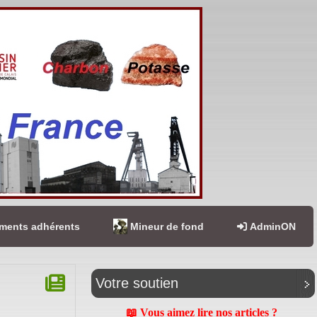
ents adhérents
Mineur de fond
AdminON
Votre soutien
📖 Vous aimez lire nos articles ?