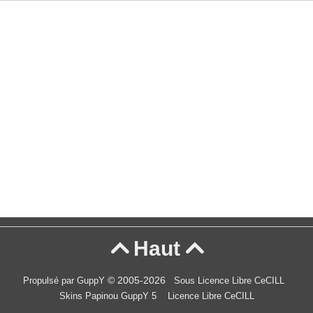
Haut


© 2005-2026
Propulsé par GuppY
Sous Licence Libre CeCILL
Skins Papinou GuppY 5
Licence Libre CeCILL