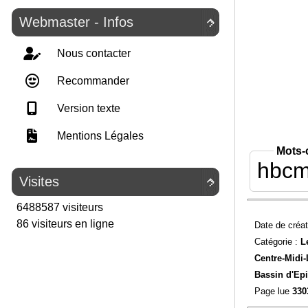
Webmaster - Infos

Nous contacter
Recommander
Version texte
Mentions Légales
Mots-
hbc
Visites

6488587 visiteurs
86 visiteurs en ligne
Date de créat
Catégorie :
L
Centre-Midi-
Bassin d'Ep
Page lue
330