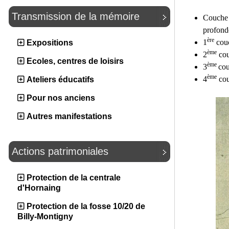
Transmission de la mémoire
Couche 
profond
ère
1
couc
Expositions
ème
2
cou
Ecoles, centres de loisirs
ème
3
cou
ème
4
cou
Ateliers éducatifs
Pour nos anciens
Autres manifestations
Actions patrimoniales
Protection de la centrale
d'Hornaing
Protection de la fosse 10/20 de
Billy-Montigny