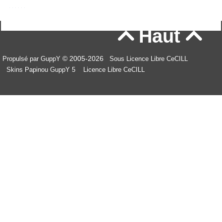
Haut


© 2005-2026
Propulsé par GuppY
Sous Licence Libre CeCILL
Skins Papinou GuppY 5
Licence Libre CeCILL