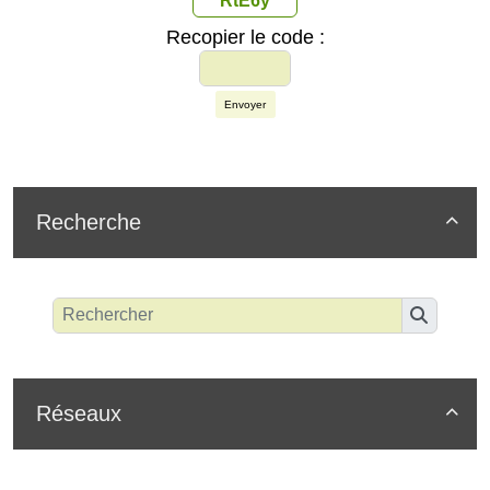
RtE6y
Recopier le code :
Envoyer
Recherche

Réseaux
