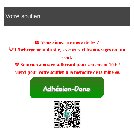
Votre soutien
📖 Vous aimez lire nos articles ?
💡 L’hébergement du site, les cartes et les ouvrages ont un
coût.
💛 Soutenez-nous en adhérant pour seulement
10 €
!
Merci pour votre soutien à la mémoire de la mine 🙏