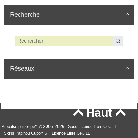
Recherche

Réseaux

Haut


© 2005-2026
Propulsé par GuppY
Sous Licence Libre CeCILL
Skins Papinou GuppY 5
Licence Libre CeCILL