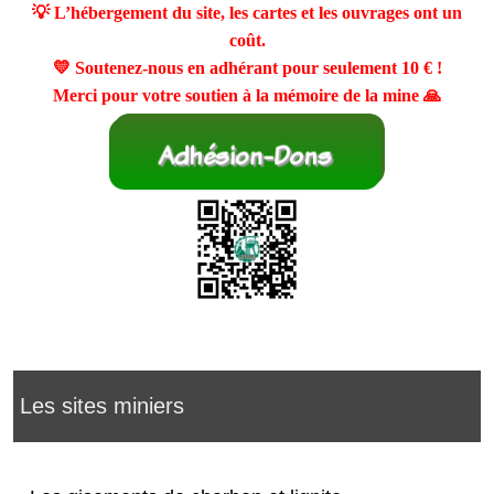
💡 L’hébergement du site, les cartes et les ouvrages ont un
coût.
💛 Soutenez-nous en adhérant pour seulement
10 €
!
Merci pour votre soutien à la mémoire de la mine 🙏
Les sites miniers