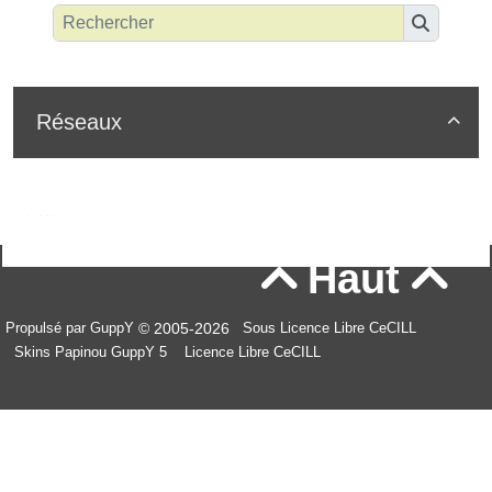
Réseaux

Haut


© 2005-2026
Propulsé par GuppY
Sous Licence Libre CeCILL
Skins Papinou GuppY 5
Licence Libre CeCILL