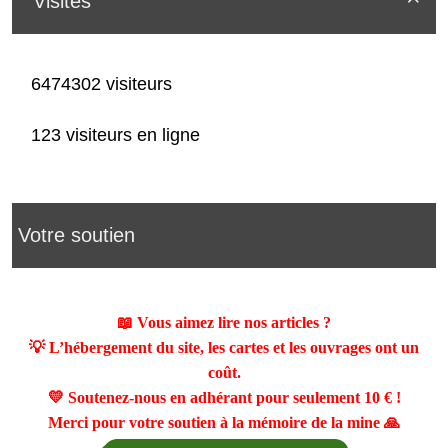
Visites
6474302 visiteurs
123 visiteurs en ligne
Votre soutien
📖 Vous aimez lire nos articles ?
💡 L’hébergement du site, les cartes et les ouvrages ont un
coût.
💛 Soutenez-nous en adhérant pour seulement
10 €
!
Merci pour votre soutien à la mémoire de la mine 🙏