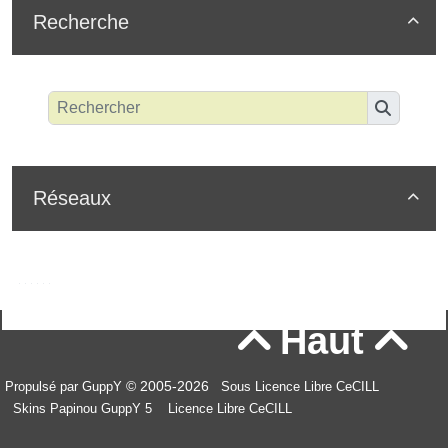
Recherche

Réseaux

Haut


© 2005-2026
Propulsé par GuppY
Sous Licence Libre CeCILL
Skins Papinou GuppY 5
Licence Libre CeCILL