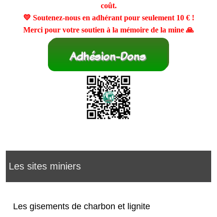
coût.
💛 Soutenez-nous en adhérant pour seulement
10 €
!
Merci pour votre soutien à la mémoire de la mine 🙏
Les sites miniers
Les gisements de charbon et lignite