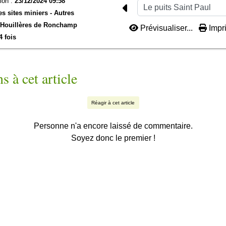
ion :
23/12/2024 09:58
es sites miniers -
Autres
 Houillères de Ronchamp
Prévisualiser...
Impri
4 fois
s à cet article
Réagir à cet article
Personne n'a encore laissé de commentaire.
Soyez donc le premier !