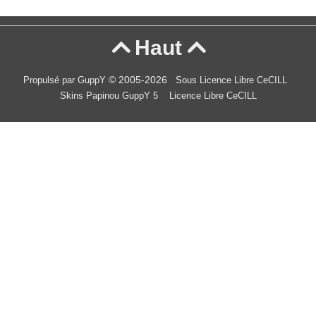
Haut


© 2005-2026
Propulsé par GuppY
Sous Licence Libre CeCILL
Skins Papinou GuppY 5
Licence Libre CeCILL