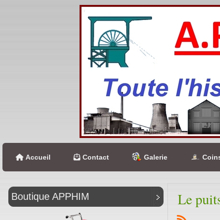
Accueil
Contact
Galerie
Coins
Le puit
Boutique APPHIM