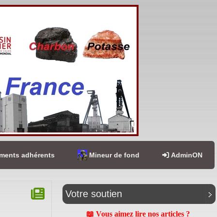
ents adhérents
Mineur de fond
AdminON
Votre soutien
📖 Vous aimez lire nos articles ?