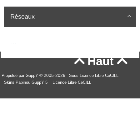
Réseaux

Haut


© 2005-2026
Propulsé par GuppY
Sous Licence Libre CeCILL
Skins Papinou GuppY 5
Licence Libre CeCILL