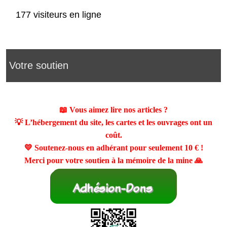
177 visiteurs en ligne
Votre soutien
📖 Vous aimez lire nos articles ?
💡 L’hébergement du site, les cartes et les ouvrages ont un
coût.
💛 Soutenez-nous en adhérant pour seulement
10 €
!
Merci pour votre soutien à la mémoire de la mine 🙏