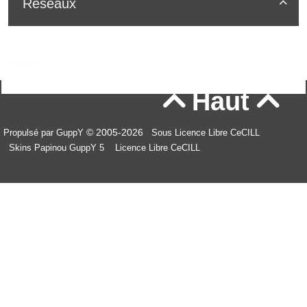
Réseaux

Haut


© 2005-2026
Propulsé par GuppY
Sous Licence Libre CeCILL
Skins Papinou GuppY 5
Licence Libre CeCILL