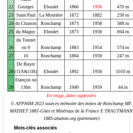
22
Georges
Eboulet
1866
1958
470 m
23
Saint Paul
La Mourière
1872
1882
250 m
24
du Chanois
Ronchamp
1873
1958
588 m
25
du Magny
Eboulet
1873
1958
694 m
du Tonnet
26
ou 9
Ronchamp
1883
1954
574 m
27
10
Ronchamp
1884
1958
247 m
De Buyer
28
(11A&11B)
Eboulet
1892
1958
1010 m
Etançon ou
29
13bis
Ronchamp
1949
1959
44 m
En rouge, dates supposées
© APPHIM 2023 sources mémoire des mines de Ronchamp MF.
MATHET 1881-Gites et Minéraux de la France E TRAUTMANN
1885-abamm.org (partenaire)
Mots-clés associés