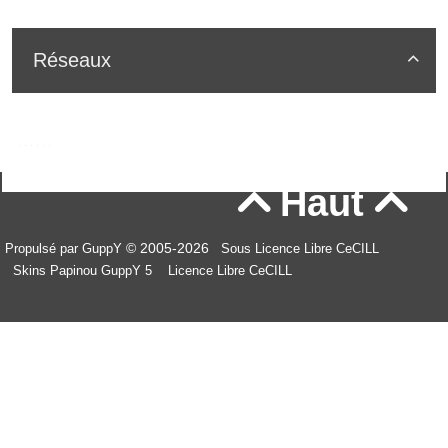
Réseaux

Haut


© 2005-2026
Propulsé par GuppY
Sous Licence Libre CeCILL
Skins Papinou GuppY 5
Licence Libre CeCILL