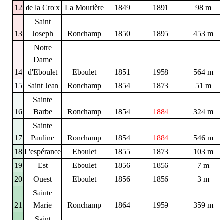
12
de la Croix
La Mourière
1849
1891
98 m
Saint
13
Joseph
Ronchamp
1850
1895
453 m
Notre
Dame
14
d'Eboulet
Eboulet
1851
1958
564 m
15
Saint Jean
Ronchamp
1854
1873
51 m
Sainte
16
Barbe
Ronchamp
1854
1884
324 m
Sainte
17
Pauline
Ronchamp
1854
1884
546 m
18
L'espérance
Eboulet
1855
1873
103 m
19
Est
Eboulet
1856
1856
7 m
20
Ouest
Eboulet
1856
1856
3 m
Sainte
21
Marie
Ronchamp
1864
1959
359 m
Saint