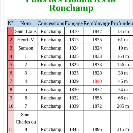
Ronchamp
N°
Nom
Concessions
Fonçage
Remblayage
Profondeu
1
Saint Louis
Ronchamp
1810
1842
135 m
2
Henri IV
Ronchamp
1815
1835
61 m
3
Samson
Ronchamp
1824
1824
19 m
4
1
Ronchamp
1825
1833
164 m
5
2
Ronchamp
1825
1833
156 m
6
3
Ronchamp
1825
1828
38 m
7
4
Ronchamp
1829
1840
45 m
8
5
Ronchamp
1830
1832
74 m
9
6
Ronchamp
1832
1855
66 m
10
7
Ronchamp
1839
1872
205 m
Saint
Charles ou
11
8
Ronchamp
1845
1896
315 m