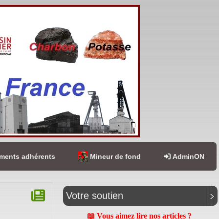
ents adhérents
Mineur de fond
AdminON
Votre soutien
📖 Vous aimez lire nos articles ?