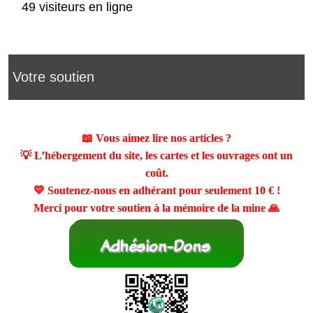
49 visiteurs en ligne
Votre soutien
📖 Vous aimez lire nos articles ?
💡 L’hébergement du site, les cartes et les ouvrages ont un
coût.
💛 Soutenez-nous en adhérant pour seulement
10 €
!
Merci pour votre soutien à la mémoire de la mine 🙏