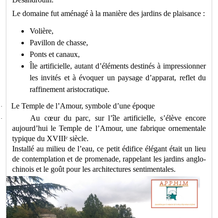
Le domaine fut aménagé à la manière des jardins de plaisance :
Volière,
Pavillon de chasse,
Ponts et canaux,
Île artificielle, autant d’éléments destinés à impressionner
les invités et à évoquer un paysage d’apparat, reflet du
raffinement aristocratique.
Le Temple de l’Amour, symbole d’une époque
·
Au cœur du parc, sur l’île artificielle, s’élève encore
·
aujourd’hui le Temple de l’Amour, une fabrique ornementale
typique du XVIII
ᵉ
si
è
cle.
Install
é
au milieu de l
’
eau, ce petit
é
difice
é
l
é
gant
é
tait un lieu
de contemplation et de promenade, rappelant les jardins anglo-
chinois et le go
û
t pour les architectures sentimentales.