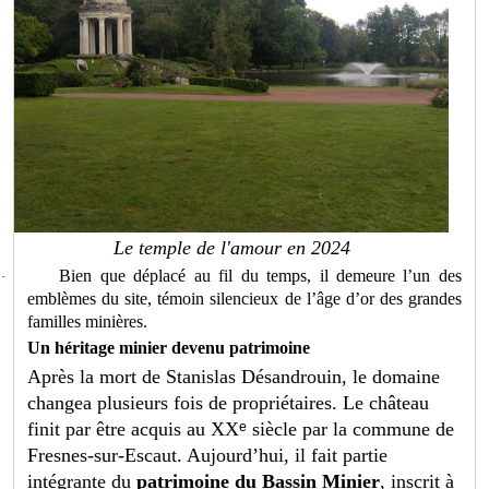
Le temple de l'amour en 2024
Bien que déplacé au fil du temps, il demeure l’un des
·
emblèmes du site, témoin silencieux de l’âge d’or des grandes
familles minières.
Un héritage minier devenu patrimoine
Après la mort de Stanislas Désandrouin, le domaine
changea plusieurs fois de propriétaires. Le château
finit par être acquis au XX
ᵉ
si
è
cle par la commune de
Fresnes-sur-Escaut. Aujourd
’
hui, il fait partie
int
é
grante du
patrimoine du Bassin Minier
, inscrit à