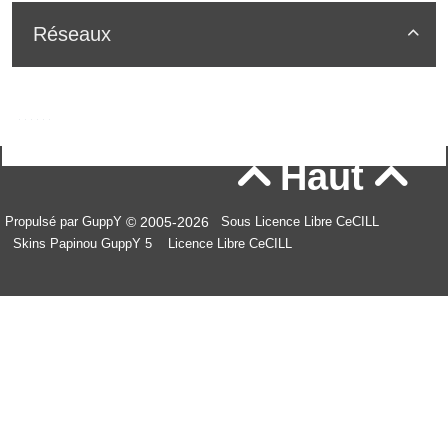
Réseaux

Haut


© 2005-2026
Propulsé par GuppY
Sous Licence Libre CeCILL
Skins Papinou GuppY 5
Licence Libre CeCILL