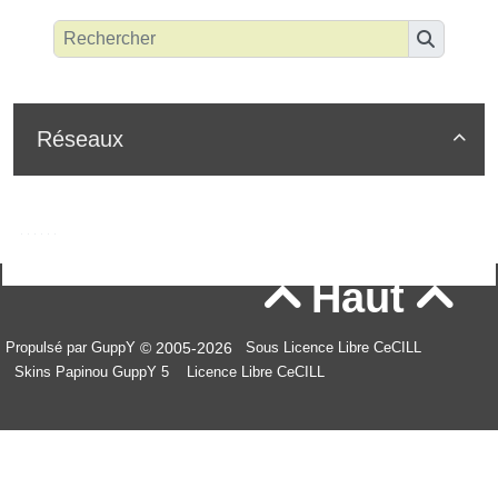
Réseaux

Haut


© 2005-2026
Propulsé par GuppY
Sous Licence Libre CeCILL
Skins Papinou GuppY 5
Licence Libre CeCILL