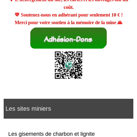
coût.
💛 Soutenez-nous en adhérant pour seulement
10 €
!
Merci pour votre soutien à la mémoire de la mine 🙏
Les sites miniers
Les gisements de charbon et lignite