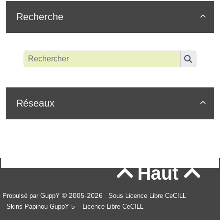
Recherche

Réseaux

Haut


© 2005-2026
Propulsé par GuppY
Sous Licence Libre CeCILL
Skins Papinou GuppY 5
Licence Libre CeCILL