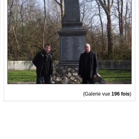
(Galerie vue
196 fois
)
Haut


© 2005-2026
Propulsé par GuppY
Sous Licence Libre CeCILL
Skins Papinou GuppY 5
Licence Libre CeCILL