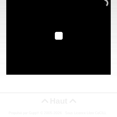
Haut


© 2005-2026
Propulsé par GuppY
Sous Licence Libre CeCILL