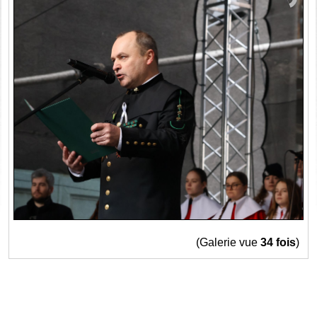
(Galerie vue
34 fois
)
Haut


© 2005-2026
Propulsé par GuppY
Sous Licence Libre CeCILL