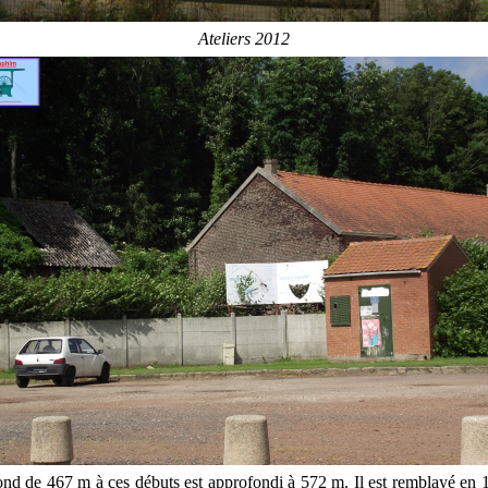
Ateliers 2012
ond de 467 m à ces débuts est approfondi à 572 m. Il est remblayé e