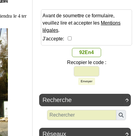
Avant de soumettre ce formulaire,
iendra le 4 ter
veuillez lire et accepter les
Mentions
légales
.
J'accepte:
92En4
Recopier le code :
Envoyer
Recherche

Réseaux
