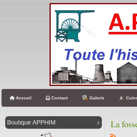
Accueil
Contact
Galerie
Coins
La foss
Boutique APPHIM