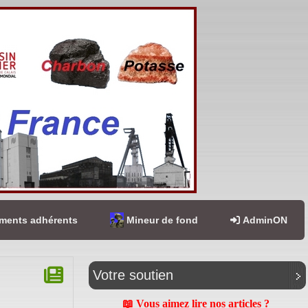
ents adhérents
Mineur de fond
AdminON
Votre soutien
📖 Vous aimez lire nos articles ?