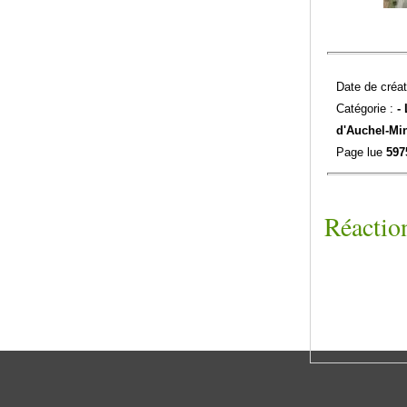
Date de créat
Catégorie :
-
d'Auchel-
Min
Page lue
597
Réaction