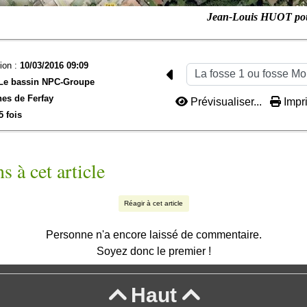
Jean-Louis HUOT po
ion :
10/03/2016 09:09
Le bassin NPC-
Groupe
es de Ferfay
Prévisualiser...
Impri
5 fois
s à cet article
Réagir à cet article
Personne n'a encore laissé de commentaire.
Soyez donc le premier !
Haut

