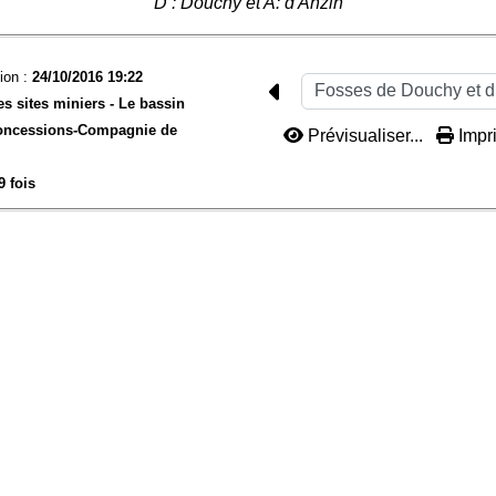
D : Douchy et A: d'Anzin
ion :
24/10/2016 19:22
es sites miniers -
Le bassin
oncessions-
Compagnie de
Prévisualiser...
Impri
9 fois