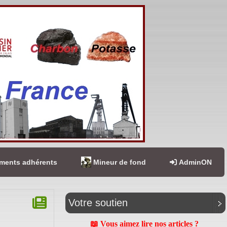
ents adhérents
Mineur de fond
AdminON
Votre soutien
📖 Vous aimez lire nos articles ?