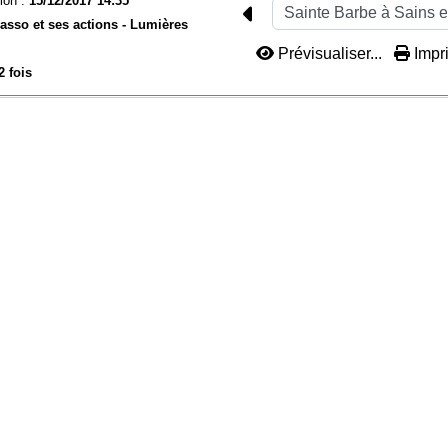
ion :
15/12/2017 14:35
'asso et ses actions -
Lumières
Prévisualiser...
Impri
2 fois