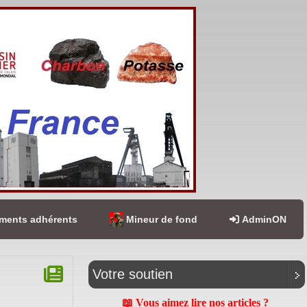
ents adhérents
Mineur de fond
AdminON
Votre soutien
📖 Vous aimez lire nos articles ?