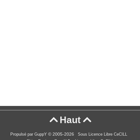
Haut


© 2005-2026
Propulsé par GuppY
Sous Licence Libre CeCILL