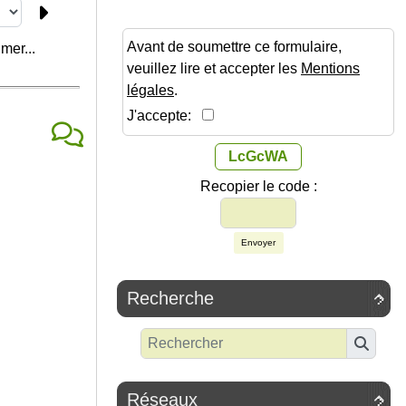
Avant de soumettre ce formulaire,
mer...
veuillez lire et accepter les
Mentions
légales
.
J'accepte:
LcGcWA
Recopier le code :
Envoyer
Recherche

Réseaux
