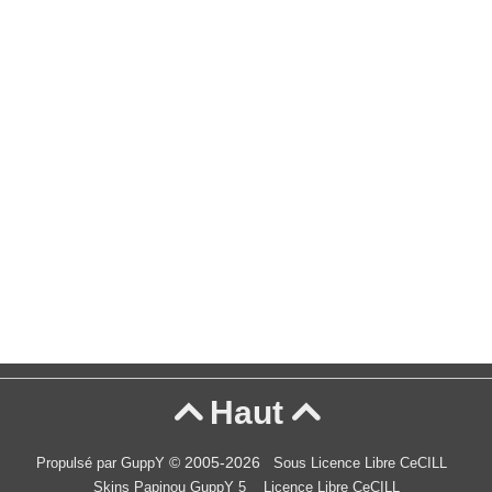
Haut


© 2005-2026
Propulsé par GuppY
Sous Licence Libre CeCILL
Skins Papinou GuppY 5
Licence Libre CeCILL