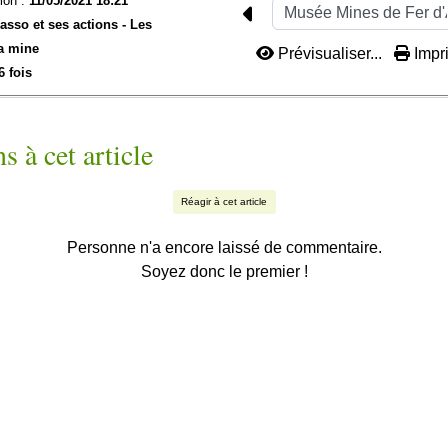
ion :
11/05/2021 18:21
'asso et ses actions -
Les
a mine
Prévisualiser...
Impri
6 fois
s à cet article
Réagir à cet article
Personne n'a encore laissé de commentaire.
Soyez donc le premier !