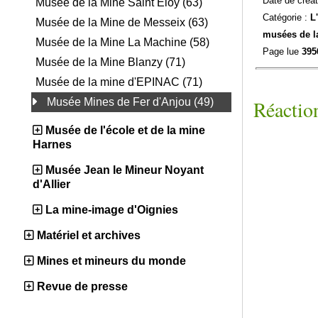
Date de créat
Musée de la Mine Saint Eloy (63)
Catégorie :
L
Musée de la Mine de Messeix (63)
musées de l
Musée de la Mine La Machine (58)
Page lue
395
Musée de la Mine Blanzy (71)
Musée de la mine d'EPINAC (71)
Réaction
Musée Mines de Fer d'Anjou (49)
Musée de l'école et de la mine
Harnes
Musée Jean le Mineur Noyant
d'Allier
La mine-image d'Oignies
Matériel et archives
Mines et mineurs du monde
Revue de presse