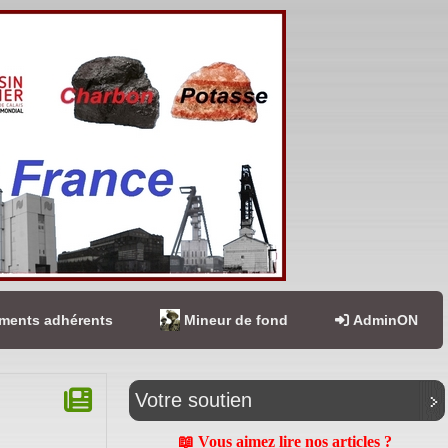
ents adhérents
Mineur de fond
AdminON
Votre soutien
📖 Vous aimez lire nos articles ?